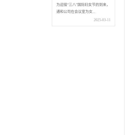
发
近日，持续的高温天气给 芜湖通
为迎接“三八”国际妇女节的到来，
和汽车流体系统有限公司...
通和公司在会议室为女...
10
2025-07-25
2025-03-11