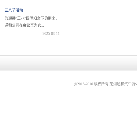
怀情
三八节活动
通
为迎接“三八”国际妇女节的到来，
通和公司在会议室为女...
-25
2025-03-11
@2015-2016 版权所有 芜湖通和汽